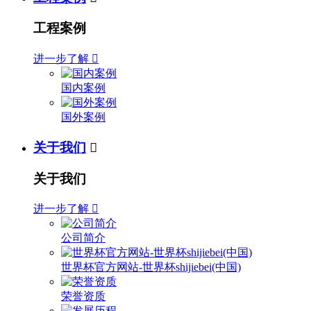
工程案例
进一步了解

国内案例
国外案例
关于我们

关于我们
进一步了解

公司简介
世界杯官方网站-世界杯shijiebei(中国)
荣誉资质