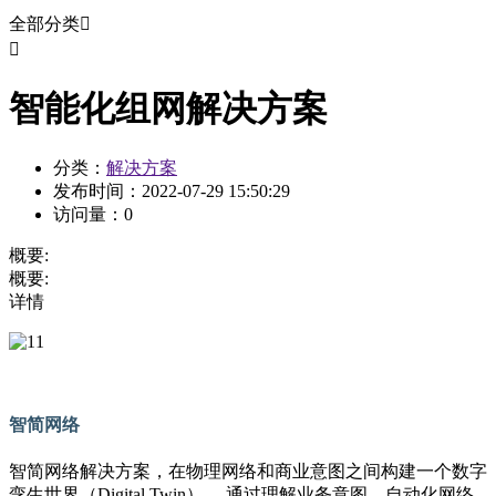
全部分类


智能化组网解决方案
分类：
解决方案
发布时间：
2022-07-29 15:50:29
访问量：
0
概要:
概要:
详情
智简网络
智简网络解决方案，在物理网络和商业意图之间构建一个数字
孪生世界（Digital Twin）， 通过理解业务意图、自动化网络