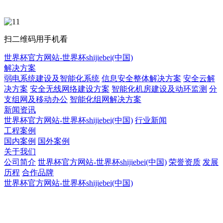
扫二维码用手机看
世界杯官方网站-世界杯shijiebei(中国)
解决方案
弱电系统建设及智能化系统
信息安全整体解决方案
安全云解
决方案
安全无线网络建设方案
智能化机房建设及动环监测
分
支组网及移动办公
智能化组网解决方案
新闻资讯
世界杯官方网站-世界杯shijiebei(中国)
行业新闻
工程案例
国内案例
国外案例
关于我们
公司简介
世界杯官方网站-世界杯shijiebei(中国)
荣誉资质
发展
历程
合作品牌
世界杯官方网站-世界杯shijiebei(中国)
世界杯官方网站-世界杯shijiebei(中国)