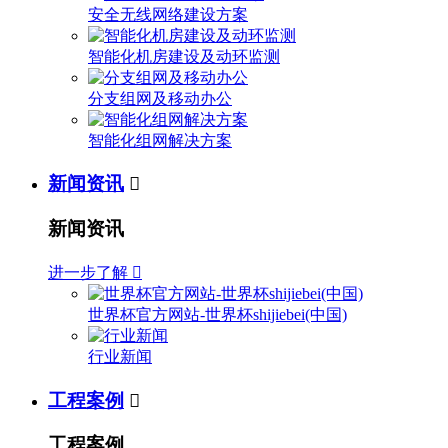
安全无线网络建设方案
智能化机房建设及动环监测
分支组网及移动办公
智能化组网解决方案
新闻资讯

新闻资讯
进一步了解

世界杯官方网站-世界杯shijiebei(中国)
行业新闻
工程案例

工程案例