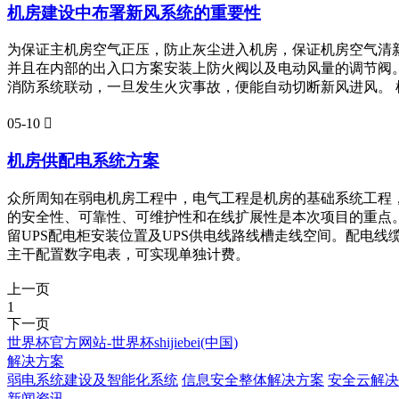
机房建设中布署新风系统的重要性
为保证主机房空气正压，防止灰尘进入机房，保证机房空气清
并且在内部的出入口方案安装上防火阀以及电动风量的调节阀。
消防系统联动，一旦发生火灾事故，便能自动切断新风进风。
05-10

机房供配电系统方案
众所周知在弱电机房工程中，电气工程是机房的基础系统工程
的安全性、可靠性、可维护性和在线扩展性是本次项目的重点
留UPS配电柜安装位置及UPS供电线路线槽走线空间。配电
主干配置数字电表，可实现单独计费。
上一页
1
下一页
世界杯官方网站-世界杯shijiebei(中国)
解决方案
弱电系统建设及智能化系统
信息安全整体解决方案
安全云解决
新闻资讯