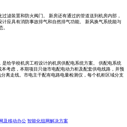
过滤装置和防火阀门。 新房还有通过的管道送到机房内部，
设计应具有消防事故排气和自然排气功能。 新风换气系统能与
态。
是给学校机房工程设计的机房供配电系统方案。 供配电系统
成本考虑，本期项目只做市电配电动力柜及配套供电线路，并预
电分离走线。市电主干配有电路电量检测仪，每个机柜区域分支
网及移动办公
智能化组网解决方案