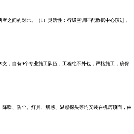
两者之间的对比。（1）灵活性：行级空调匹配数据中心演进，
师9支，自有9个专业施工队伍，工程绝不外包，严格施工，确保
、降噪、防尘。灯具、烟感、温感探头等均安装在机房顶面，由