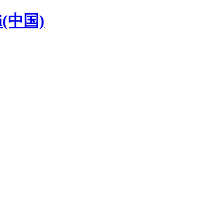
i(中国)