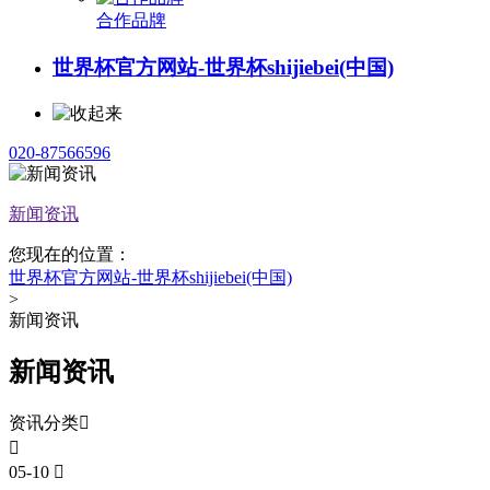
合作品牌
世界杯官方网站-世界杯shijiebei(中国)
020-87566596
新闻资讯
您现在的位置：
世界杯官方网站-世界杯shijiebei(中国)
>
新闻资讯
新闻资讯
资讯分类


05-10
