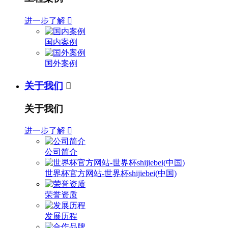
进一步了解

国内案例
国外案例
关于我们

关于我们
进一步了解

公司简介
世界杯官方网站-世界杯shijiebei(中国)
荣誉资质
发展历程