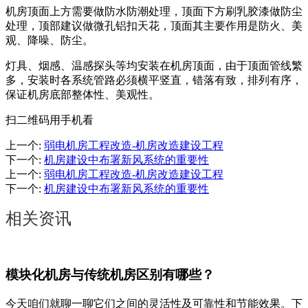
机房顶面上方需要做防水防潮处理，顶面下方刷乳胶漆做防尘
处理，顶部建议做微孔铝扣天花，顶面其主要作用是防火、美
观、降噪、防尘。
灯具、烟感、温感探头等均安装在机房顶面，由于顶面管线繁
多，安装时各系统管路必须横平竖直，错落有致，排列有序，
保证机房底部整体性、美观性。
扫二维码用手机看
上一个
:
弱电机房工程改造-机房改造建设工程
下一个
:
机房建设中布署新风系统的重要性
上一个
:
弱电机房工程改造-机房改造建设工程
下一个
:
机房建设中布署新风系统的重要性
相关资讯
模块化机房与传统机房区别有哪些？
今天咱们就聊一聊它们之间的灵活性及可靠性和节能效果。下