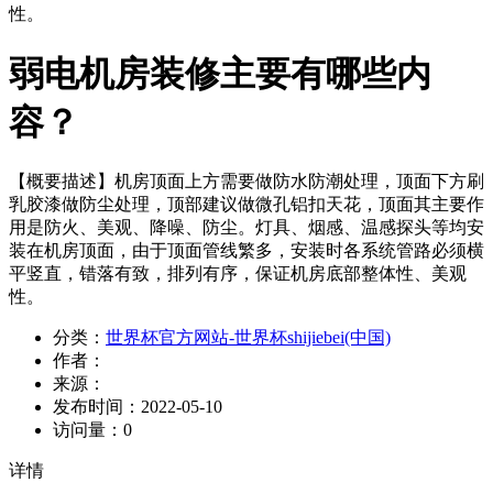
性。
弱电机房装修主要有哪些内
容？
【概要描述】
机房顶面上方需要做防水防潮处理，顶面下方刷
乳胶漆做防尘处理，顶部建议做微孔铝扣天花，顶面其主要作
用是防火、美观、降噪、防尘。灯具、烟感、温感探头等均安
装在机房顶面，由于顶面管线繁多，安装时各系统管路必须横
平竖直，错落有致，排列有序，保证机房底部整体性、美观
性。
分类：
世界杯官方网站-世界杯shijiebei(中国)
作者：
来源：
发布时间：
2022-05-10
访问量：
0
详情